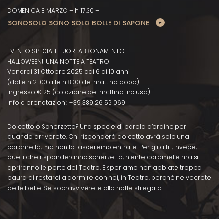
DOMENICA 8 MARZO – h 17.30 –
SONOSOLO SONO SOLO BOLLE DI SAPONE
EVENTO SPECIALE FUORI ABBONAMENTO
HALLOWEEN!! UNA NOTTE A TEATRO
Venerdì 31 Ottobre 2025 dai 6 ai 10 anni
(dalle h 21.00 alle h 8.00 del mattino dopo)
Ingresso € 25 (colazione del mattino inclusa)
Info e prenotazioni: +39 389 26 56 069
Dolcetto o Scherzetto? Una specie di parola d’ordine per
quando arriverete. Chi risponderà dolcetto avrà solo una
caramella, ma non lo lasceremo entrare. Per gli altri, invece,
quelli che risponderanno scherzetto, niente caramelle ma si
apriranno le porte del Teatro. E speriamo non abbiate troppa
paura di restarci a dormire con noi, in Teatro, perché ne vedrete
delle belle. Se sopravviverete alla notte stregata…