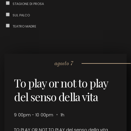
STAGIONE DI PROSA
SUL PALCO
TEATRO MADRE
agosto 7
To play or not to play
del senso della vita
9
:
00pm - 10
:
00pm
1h
TO PLAY OR NOT TO PLAY del senso della vita