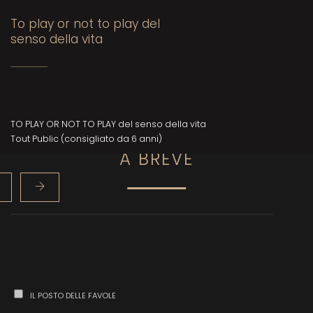
To play or not to play del
P
senso della vita
PU
Ad
TO PLAY OR NOT TO PLAY del senso della vita
gr
Tout Public (consigliato da 6 anni)
A BREVE
IL POSTO DELLE FAVOLE