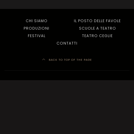
CHI SIAMO
IL POSTO DELLE FAVOLE
PRODUZIONI
SCUOLE A TEATRO
FESTIVAL
TEATRO CEGLIE
CONTATTI
BACK TO TOP OF THE PAGE
Elenco contributi ricevuti da Enti Pubblici o Società partecipate da Enti Pubblici
ai sensi della Legge n. 124 del 4 agosto 2017.
VEDI
PagineBiancheTeatro
info@paginebiancheteatro.it
+39 389 26 56 069