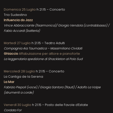
Domenica 25 Luglio
h 21.15 – Concerto
Trio Sudestino
Influencia do Jazz
Vince Abbracciante (fisarmonica)/ Giorgio Vendola (contrabbasso) /
Fabio Accardi (batteria)
Martedì 27 Luglio
h 21.15 – Teatro Adulti
Compagnia Aia Taumastica – Massimiliano Cividati
Ghiaccio
Affabulazione per attore e pianoforte
La leggendaria spedizione di Shackleton al Polo Sud
Mercoledì 28 Luglio
h 21.15 – Concerto
La Cantiga de la Serena
La Mar
Fabrizio Piepoli (voce) / Giorgia Santoro (flauti) / Adolfo La Volpe
(strumenti a corde)
Venerdì 30 Luglio
h 21.15 – Posto delle Favole d’Estate
Cordata For