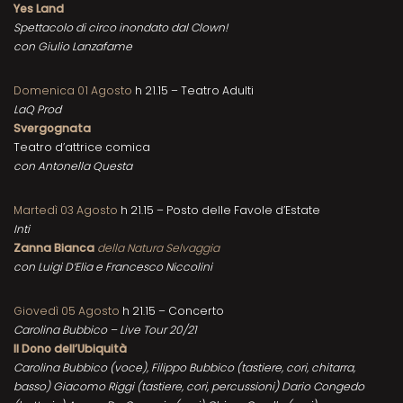
Yes Land
Spettacolo di circo inondato dal Clown!
con Giulio Lanzafame
Domenica 01 Agosto
h 21.15 – Teatro Adulti
LaQ Prod
Svergognata
Teatro d’attrice comica
con Antonella Questa
Martedì 03 Agosto
h 21.15 – Posto delle Favole d’Estate
Inti
Zanna Bianca
della Natura Selvaggia
con Luigi D’Elia e Francesco Niccolini
Giovedì 05 Agosto
h 21.15 – Concerto
Carolina Bubbico – Live Tour 20/21
Il Dono dell’Ubiquità
Carolina Bubbico (voce), Filippo Bubbico (tastiere, cori, chitarra,
basso) Giacomo Riggi (tastiere, cori, percussioni) Dario Congedo