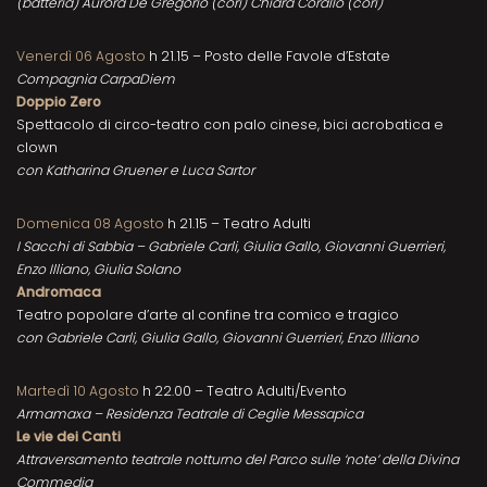
(batteria) Aurora De Gregorio (cori) Chiara Corallo (cori)
Venerdì 06 Agosto
h 21.15 – Posto delle Favole d’Estate
Compagnia CarpaDiem
Doppio Zero
Spettacolo di circo-teatro con palo cinese, bici acrobatica e
clown
con Katharina Gruener e Luca Sartor
Domenica 08 Agosto
h 21.15 – Teatro Adulti
I Sacchi di Sabbia – Gabriele Carli, Giulia Gallo, Giovanni Guerrieri,
Enzo Illiano, Giulia Solano
Andromaca
Teatro popolare d’arte al confine tra comico e tragico
con Gabriele Carli, Giulia Gallo, Giovanni Guerrieri, Enzo Illiano
Martedì 10 Agosto
h 22.00 – Teatro Adulti/Evento
Armamaxa – Residenza Teatrale di Ceglie Messapica
Le vie dei Canti
Attraversamento teatrale notturno del Parco sulle ‘note’ della Divina
Commedia